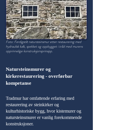
Foto: Ferdigstilt natursteinsmur etter restaurering med
hydraulisk kalk, spekket og oppbygget i tråd med murens
opprinnelige konstruksjonsprinsipp.
Natursteinsmurer og
kirkerestaurering - overførbar
kompetanse
Tradmur har omfattende erfaring med
restaurering av steinkirker og
kulturhistoriske bygg, hvor kistemurer og
natursteinsmurer er vanlig forekommende
konstruksjoner.