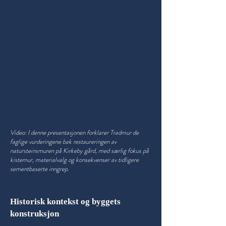
Video: I denne presentasjonen forklarer Tradmur de
faglige vurderingene bak restaureringen av
natursteinsmuren på Kirkeby gård, med særlig fokus på
kistemur, materialvalg og konsekvenser av tidligere
sementbaserte inngrep.
Historisk kontekst og byggets
konstruksjon