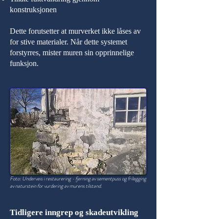
konstruksjonen
Dette forutsetter at murverket ikke låses av
for stive materialer. Når dette systemet
forstyrres, mister muren sin opprinnelige
funksjon.
Foto: Underveis i restaurering - fjerning av sementpuss og frilegging
av naturstein for vurdering av murens tilstand.
Tidligere inngrep og skadeutvikling