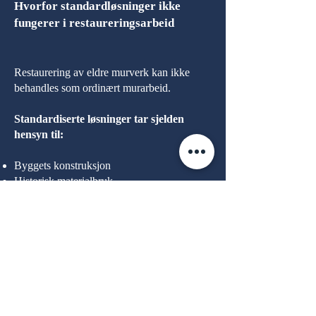
Hvorfor standardløsninger ikke
fungerer i restaureringsarbeid
Restaurering av eldre murverk kan ikke
behandles som ordinært murarbeid.
Standardiserte løsninger tar sjelden
hensyn til:
Byggets konstruksjon
Historisk materialbruk
Skadeårsaker
Langsiktig konsekvensforståelse
Uten korrekt vurdering kan tiltak forverre
skadeomfanget i stedet for å løse problemet.
Derfor må hvert prosjekt vurderes
individuelt, med respekt for både byggets