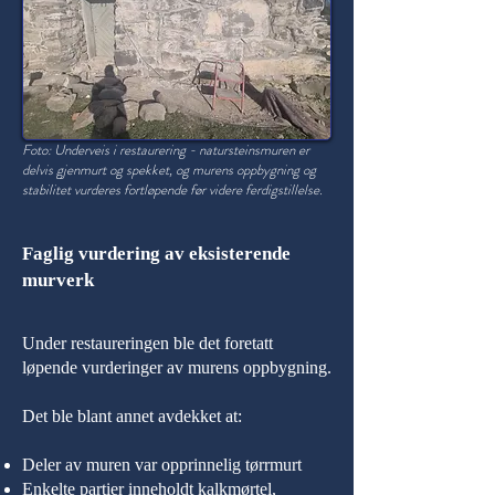
Foto: Underveis i restaurering - natursteinsmuren er
delvis gjenmurt og spekket, og murens oppbygning og
stabilitet vurderes fortløpende før videre ferdigstillelse.
Faglig vurdering av eksisterende
murverk
Under restaureringen ble det foretatt
løpende vurderinger av murens oppbygning.
Det ble blant annet avdekket at:
Deler av muren var opprinnelig tørrmurt
Enkelte partier inneholdt kalkmørtel,