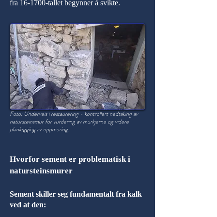
fra 16-1700-tallet begynner å svikte.
Foto: Underveis i restaurering - kontrollert nedtaking av
natursteinsmur for vurdering av murkjerne og videre
planlegging av oppmuring.
Hvorfor sement er problematisk i
natursteinsmurer
Sement skiller seg fundamentalt fra kalk
ved at den: