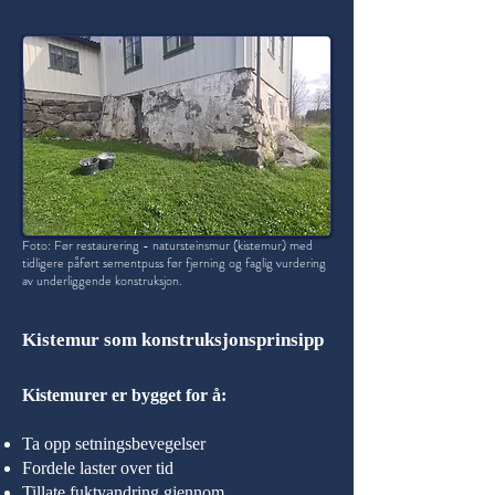
Foto: Før restaurering - natursteinsmur (kistemur) med
tidligere påført sementpuss før fjerning og faglig vurdering
av underliggende konstruksjon.
Kistemur som konstruksjonsprinsipp
Kistemurer er bygget for å:
Ta opp setningsbevegelser
Fordele laster over tid
Tillate fuktvandring gjennom