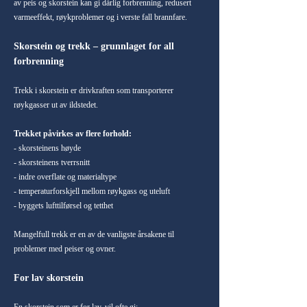
av peis og skorstein kan gi dårlig forbrenning, redusert
varmeeffekt, røykproblemer og i verste fall brannfare.
Skorstein og trekk – grunnlaget for all
forbrenning
Trekk i skorstein er drivkraften som transporterer
røykgasser ut av ildstedet.
Trekket påvirkes av flere forhold:
- skorsteinens høyde
- skorsteinens tverrsnitt
- indre overflate og materialtype
- temperaturforskjell mellom røykgass og uteluft
- byggets lufttilførsel og tetthet
Mangelfull trekk er en av de vanligste årsakene til
problemer med peiser og ovner.
For lav skorstein