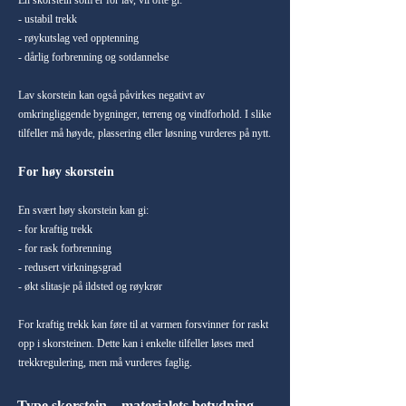
En skorstein som er for lav, vil ofte gi:
- ustabil trekk
- røykutslag ved opptenning
- dårlig forbrenning og sotdannelse
Lav skorstein kan også påvirkes negativt av
omkringliggende bygninger, terreng og vindforhold. I slike
tilfeller må høyde, plassering eller løsning vurderes på nytt.
For høy skorstein
En svært høy skorstein kan gi:
- for kraftig trekk
- for rask forbrenning
- redusert virkningsgrad
- økt slitasje på ildsted og røykrør
For kraftig trekk kan føre til at varmen forsvinner for raskt
opp i skorsteinen. Dette kan i enkelte tilfeller løses med
trekkregulering, men må vurderes faglig.
Type skorstein – materialets betydning