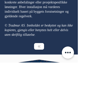
konkrete anbefalinger eller prosjektspesifikke
løsninger. Hver installasjon må vurderes
individuelt basert på byggets forutsetninger og
gjeldende regelverk.
© Tradmur AS. Innholdet er beskyttet og kan ikke
kopieres, gjengis eller benyttes helt eller delvis
uten skriftlig tillatelse.
Tradmur er et murerfirma med base i
Hamar. Vi leverer fagarbeid innen mur og
puss, flislegging, naturstein, grunnmur,
peis- og ovnsmontering, pipearbeid samt