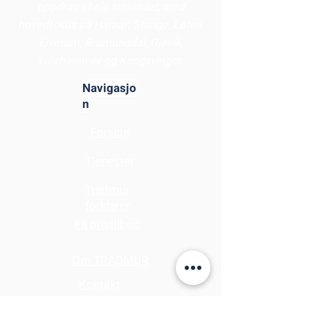
oppdrag i hele Innlandet, med
hovedfokus på Hamar, Stange, Løten,
Elverum, Brumunddal, Gjøvik,
Lillehammer og Kongsvinger.
Navigasjo
n
Forside
Tjenester
Tradmur
forklarer
Få pristilbud
Om TRADMUR
Kontakt
oss