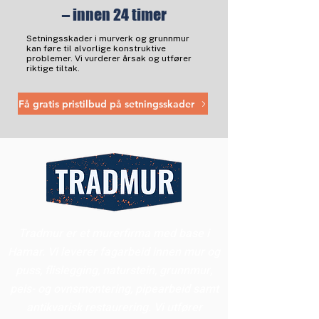
– innen 24 timer
Setningsskader i murverk og grunnmur
kan føre til alvorlige konstruktive
problemer. Vi vurderer årsak og utfører
riktige tiltak.
Få gratis pristilbud på setningsskader
Tradmur er et murerfirma med base i
Hamar. Vi leverer fagarbeid innen mur og
puss, flislegging, naturstein, grunnmur,
peis- og ovnsmontering, pipearbeid samt
antikvarisk restaurering. Vi utfører